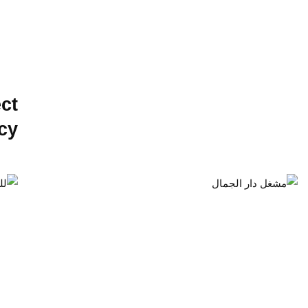
ct
cy