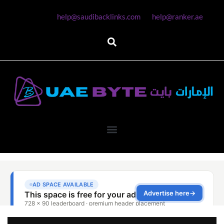
help@saudibacklinks.com
help@ranker.ae