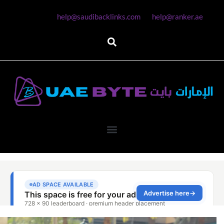
help@saudibacklinks.com
help@ranker.ae