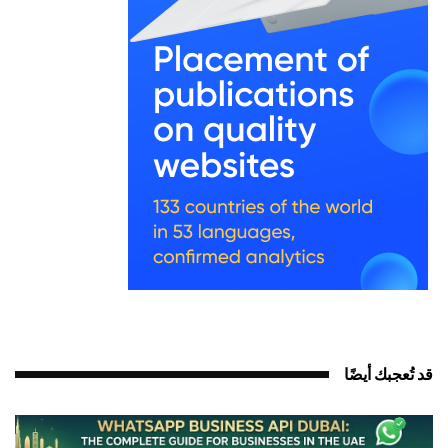
د تُعجبك أيضًا