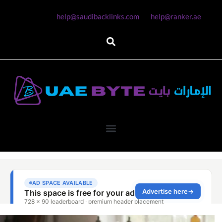
help@saudibacklinks.com
help@ranker.ae