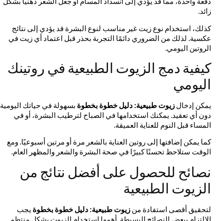
دفعة واحدة، مما قد يؤدي إلى انسداد المسام أو جعل الشعر دهنيًا بشكل
زائد.
كذلك، استخدام نوع زيت غير مناسب لنوع البشرة قد يؤدي إلى نتائج
عكسية. لذلك من الضروري دائمًا التجربة بحذر قبل اعتماد أي زيت في
الروتين اليومي.
كيفية دمج الزيوت الطبيعية في روتينك
اليومي
يمكن إدخال
زيوت طبيعية: دليل خطوة بخطوة
بسهولة في حياتك اليومية
دون أي تعقيد. يمكنك استخدامها في الصباح لترطيب البشرة، أو في
المساء قبل النوم للعناية العميقة.
كما يمكن إضافتها إلى روتين العناية بالشعر مرة أو مرتين أسبوعيًا. ومع
الوقت ستلاحظ تحسنًا كبيرًا في صحة البشرة والشعر والمظهر العام.
نصائح للحصول على أفضل نتائج من
الزيوت الطبيعية
لتحقيق أقصى استفادة من
زيوت طبيعية: دليل خطوة بخطوة
يجب
الالتزام ببعض النصائح البسيطة. أهمها استخدام الزيوت بشكل منتظم