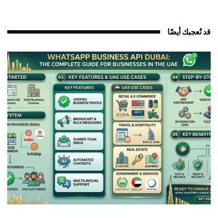
د تُعجبك أيضًا