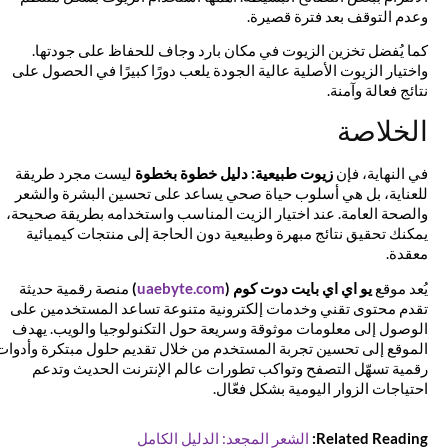
وعدم التوقف بعد فترة قصيرة.
كما يُفضل تخزين الزيوت في مكان بارد وجاف للحفاظ على جودتها.
واختيار الزيوت الأصلية عالية الجودة يلعب دورًا كبيرًا في الحصول على
نتائج فعالة وآمنة.
الخلاصة
في النهاية، فإن
زيوت طبيعية: دليل خطوة بخطوة
ليست مجرد طريقة
للعناية، بل هي أسلوب حياة صحي يساعد على تحسين البشرة والشعر
والصحة العامة. عند اختيار الزيت المناسب واستخدامه بطريقة صحيحة،
يمكنك تحقيق نتائج مبهرة وطبيعية دون الحاجة إلى منتجات كيميائية
معقدة.
يُعد موقع
يو اي اي بايت دوت كوم (
uaebyte.com
)
منصة رقمية حديثة
تقدم محتوى تقني وخدمات إلكترونية متنوعة تساعد المستخدمين على
الوصول إلى معلومات موثوقة وسريعة حول التكنولوجيا والويب. يهدف
الموقع إلى تحسين تجربة المستخدم من خلال تقديم حلول مبتكرة وأدوات
رقمية تسهّل التصفح وتواكب تطورات عالم الإنترنت الحديث وتدعم
احتياجات الزوار اليومية بشكل فعّال.
Related Reading:
الشعر المجعد: الدليل الكامل