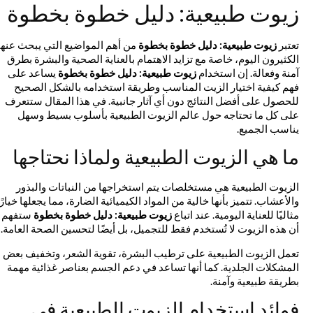
زيوت طبيعية: دليل خطوة بخطوة
تعتبر
زيوت طبيعية: دليل خطوة بخطوة
من أهم المواضيع التي يبحث عنها
الكثيرون اليوم، خاصة مع تزايد الاهتمام بالعناية الصحية والبشرة بطرق
آمنة وفعالة. إن استخدام
زيوت طبيعية: دليل خطوة بخطوة
يساعد على
فهم كيفية اختيار الزيت المناسب وطريقة استخدامه بالشكل الصحيح
للحصول على أفضل النتائج دون أي آثار جانبية. في هذا المقال ستتعرف
على كل ما تحتاجه حول عالم الزيوت الطبيعية بأسلوب بسيط وسهل
يناسب الجميع.
ما هي الزيوت الطبيعية ولماذا نحتاجها
الزيوت الطبيعية هي مستخلصات يتم استخراجها من النباتات والبذور
والأعشاب. تتميز بأنها خالية من المواد الكيميائية الضارة، مما يجعلها خيارًا
مثاليًا للعناية اليومية. عند اتباع
زيوت طبيعية: دليل خطوة بخطوة
ستفهم
أن هذه الزيوت لا تُستخدم فقط للتجميل، بل أيضًا لتحسين الصحة العامة.
تعمل الزيوت الطبيعية على ترطيب البشرة، تقوية الشعر، وتخفيف بعض
المشكلات الجلدية. كما أنها تساعد في دعم الجسم بعناصر غذائية مهمة
بطريقة طبيعية وآمنة.
فوائد استخدام الزيوت الطبيعية في