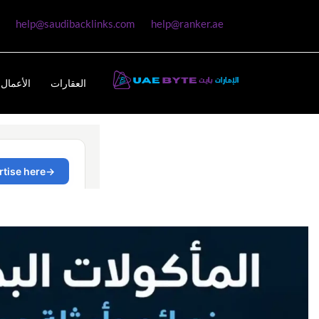
help@saudibacklinks.com
help@ranker.ae
العقارات
الأعمال 