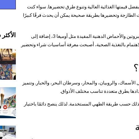
 بفضل قيمتها الغذائية العالية وتنوع طرق تحضيرها. سواء كنت
ات الطازجة وتحضيرها بطريقة صحيحة يمكن أن يحدث فرقًا كبيرًا
الأكثر 
يعتمد الكثير من الأشخاص على المأكولات البحرية كمصدر غني بالبروتين والأحماض الدهنية المفيدة مثل أوميغا 3، إضافة إلى
الاهتمام بالتغذية الصحية، أصبحت معرفة أساسيات شراء وتحضير
؟
 الأسماك، والروبيان، والمحار، وسرطان البحر، والحبار. وتتميز
ادها بطرق متعددة تناسب مختلف الأذواق.
كذلك حسب طريقة الطهي المستخدمة. لذلك ينصح دائمًا باختيار