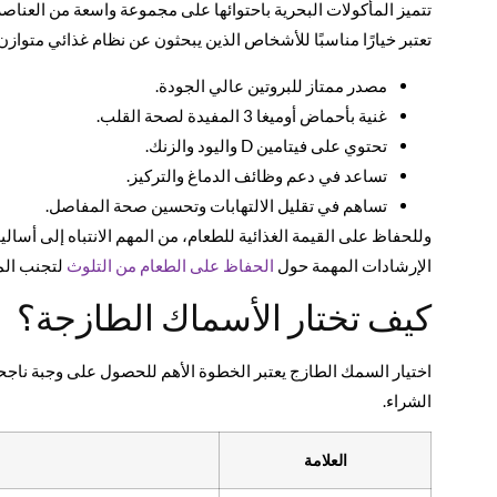
تتميز المأكولات البحرية باحتوائها على مجموعة واسعة من العناصر 
تعتبر خيارًا مناسبًا للأشخاص الذين يبحثون عن نظام غذائي متوازن.
مصدر ممتاز للبروتين عالي الجودة.
غنية بأحماض أوميغا 3 المفيدة لصحة القلب.
تحتوي على فيتامين D واليود والزنك.
تساعد في دعم وظائف الدماغ والتركيز.
تساهم في تقليل الالتهابات وتحسين صحة المفاصل.
وللحفاظ على القيمة الغذائية للطعام، من المهم الانتباه إلى أسا
الإرشادات المهمة حول
الحفاظ على الطعام من التلوث
لتجنب المش
كيف تختار الأسماك الطازجة؟
اختيار السمك الطازج يعتبر الخطوة الأهم للحصول على وجبة ناج
الشراء.
العلامة