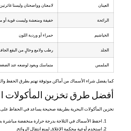
العينان
لامعتان وواضحتان وليستا غائرتين
الرائحة
خفيفة ومنعشة وليست قوية أو م
الخياشيم
حمراء أو وردية اللون
الجلد
رطب ولامع وخالٍ من البقع الجافة
الملمس
متماسك ويعود لوضعه عند الضغط
كما يفضل شراء الأسماك من أماكن موثوقة تهتم بطرق الحفظ والتب
أفضل طرق تخزين المأكولات ال
تخزين المأكولات البحرية بطريقة صحيحة يساعد في الحفاظ على النكه
احفظ الأسماك في الثلاجة بدرجة حرارة منخفضة مباشرة بعد
استخدم أوعية محكمة الإغلاق لمنع انتقال الروائح.