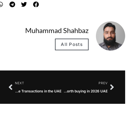
Muhammad Shahbaz
All Posts
NEXT
PREV
How Can Dubai Lawyers Assist with Real Estate Transactions in the UAE
Is O General AC worth buying in 2026 UAE?