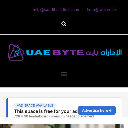
help@saudibacklinks.com
help@ranker.ae