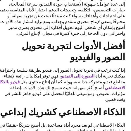
إلى عدة عوامل: سهولة الاستخدام، جودة الفيديو، سرعة المعالجة،
خيارات التخصيص، التكلفة، وتحديثات الدعم. اختيار الأداة المناسبة يعتمد
على احتياجاتك وأهدافك، سواء كنت مبتدئًا تبحث عن تجربة سهلة، أو
محترفًا يسعى لإنتاج محتوى متقدم وجذاب. ومع تزايد انتشار هذه الأدوات،
أصبح بإمكان أي شخص اليوم تحويل أفكاره إلى محتوى بصري مميز
واحترافي دون الحاجة إلى خبرة كبيرة في مجال الإنتاج المرئي.
أفضل الأدوات لتجربة تحويل
الصور والفيديو
إذا كنت ترغب في تجربة تحويل الصور إلى فيديو بطريقة سلسة واحترافية،
يمكنك تجربة أداة
الصورة إلى الفيديو
، فهي توفر إمكانيات رائعة لإنشاء
مقاطع فيديو متحركة جذابة بسهولة. كما أن إنتاج محتوى مثل
فيديو بالذكاء
الاصطناعي
أصبح أكثر سهولة، حيث تسمح لك هذه الأدوات بإضافة
مؤثرات، نصوص، وموسيقى تلقائيًا لتحصل على فيديو جاهز للنشر في
وقت قصير.
الذكاء الاصطناعي كشريك إبداعي
الذكاء الاصطناعي لم يعد مجرد أداة مساعدة، بل أصبح شريكًا حقيقيًا في
عملية الإبداع، مما يتيح إنتاج محتوى بصري غني وواقعي يضاهي جودة