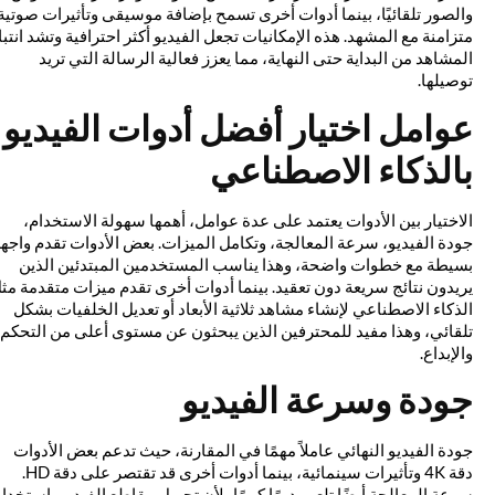
والصور تلقائيًا، بينما أدوات أخرى تسمح بإضافة موسيقى وتأثيرات صوتية
متزامنة مع المشهد. هذه الإمكانيات تجعل الفيديو أكثر احترافية وتشد انتباه
المشاهد من البداية حتى النهاية، مما يعزز فعالية الرسالة التي تريد
توصيلها.
عوامل اختيار أفضل أدوات الفيديو
بالذكاء الاصطناعي
الاختيار بين الأدوات يعتمد على عدة عوامل، أهمها سهولة الاستخدام،
جودة الفيديو، سرعة المعالجة، وتكامل الميزات. بعض الأدوات تقدم واجهة
بسيطة مع خطوات واضحة، وهذا يناسب المستخدمين المبتدئين الذين
يريدون نتائج سريعة دون تعقيد. بينما أدوات أخرى تقدم ميزات متقدمة مثل
الذكاء الاصطناعي لإنشاء مشاهد ثلاثية الأبعاد أو تعديل الخلفيات بشكل
تلقائي، وهذا مفيد للمحترفين الذين يبحثون عن مستوى أعلى من التحكم
والإبداع.
جودة وسرعة الفيديو
جودة الفيديو النهائي عاملاً مهمًا في المقارنة، حيث تدعم بعض الأدوات
دقة 4K وتأثيرات سينمائية، بينما أدوات أخرى قد تقتصر على دقة HD.
سرعة المعالجة أيضًا تلعب دورًا كبيرًا، لأن تحويل مقاطع الفيديو باستخدام