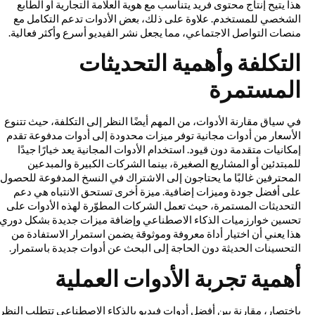
هذا يتيح إنتاج محتوى فريد يتناسب مع هوية العلامة التجارية أو الطابع
الشخصي للمستخدم. علاوة على ذلك، بعض الأدوات تدعم التكامل مع
منصات التواصل الاجتماعي، مما يجعل نشر الفيديو أسرع وأكثر فعالية.
التكلفة وأهمية التحديثات
المستمرة
في سياق مقارنة الأدوات، من المهم أيضًا النظر إلى التكلفة، حيث تتنوع
الأسعار من أدوات مجانية توفر ميزات محدودة إلى أدوات مدفوعة تقدم
إمكانيات متقدمة دون قيود. استخدام الأدوات المجانية يعد خيارًا جيدًا
للمبتدئين أو المشاريع الصغيرة، بينما الشركات الكبيرة والمبدعين
المحترفين غالبًا ما يحتاجون إلى الاشتراك في النسخ المدفوعة للحصول
على أفضل جودة وميزات إضافية. ميزة أخرى تستحق الانتباه هي دعم
التحديثات المستمرة، حيث تعمل الشركات المطوّرة لهذه الأدوات على
تحسين خوارزميات الذكاء الاصطناعي وإضافة ميزات جديدة بشكل دوري.
هذا يعني أن اختيار أداة معروفة وموثوقة يضمن استمرار الاستفادة من
التحسينات الحديثة دون الحاجة إلى البحث عن أدوات جديدة باستمرار.
أهمية تجربة الأدوات العملية
باختصار، مقارنة بين أفضل أدوات فيديو بالذكاء الاصطناعي تتطلب النظر