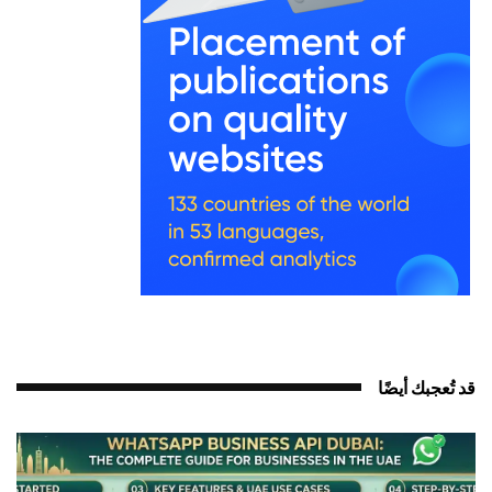
د تُعجبك أيضًا