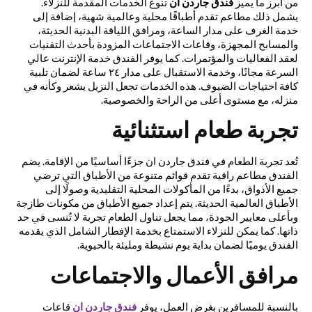
من أبرز ما يميز
فندق جاردن ان
تنوع الخدمات المقدمة للنزلاء.
يشمل ذلك مطاعم تقدم أطباقًا محلية وعالمية شهية، إضافة إلى
خدمة الغرف على مدار الساعة، ومرافق اللياقة البدنية الحديثة،
والمسابح المجهزة، وقاعات الاجتماعات المزودة بأحدث التقنيات
لعقد الفعاليات والمؤتمرات. كما يوفر الفندق خدمة الإنترنت عالي
السرعة مجانًا، وخدمة الاستقبال على مدار ٢٤ ساعة لضمان تلبية
كافة احتياجات الضيوف. هذه الخدمات تجعل النزيل يشعر وكأنه في
منزله، مع مستوى أعلى من الراحة والخصوصية.
تجربة طعام استثنائية
تُعد تجربة الطعام في فندق جاردن ان جزءًا أساسيًا من الإقامة. يضم
الفندق مطاعم راقية تقدم قوائم متنوعة من الأطباق التي ترضي
جميع الأذواق، بدءًا من المأكولات المحلية التقليدية وصولًا إلى
الأطباق العالمية الحديثة. يتم إعداد جميع الأطباق من مكونات طازجة
وبأعلى معايير الجودة، مما يجعل تناول الطعام تجربة لا تُنسى في حد
ذاتها. كما يمكن للنزلاء الاستمتاع بخدمة الإفطار الشامل الذي يقدمه
الفندق يوميًا لضمان بداية يوم نشيطة ومليئة بالحيوية.
مرافق الأعمال والاجتماعات
بالنسبة للمسافرين بغرض العمل، يوفر
فندق جاردن ان
قاعات