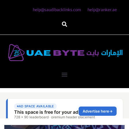
help@saudibacklinks.com
help@ranker.ae