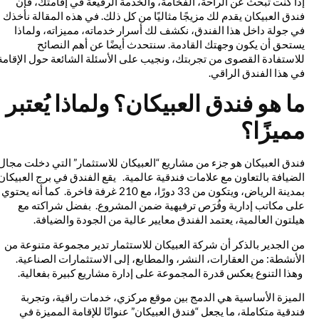
إذا كنت تبحث عن الراحة، الفخامة، والخدمة الرفيعة في إقامتك، فإن
فندق العبيكان يقدم لك مزيجًا مثاليًا من كل ذلك. في هذه المقالة نأخذك
في جولة داخل هذا الفندق، نكشف لك أسرار خدماته، مميزاته، ولماذا
يستحق أن يكون وجهتك القادمة. سنتحدث أيضًا عن أهم النصائح
للاستفادة القصوى من تجربتك، ونجيب على الأسئلة الشائعة حول الإقامة
في هذا الفندق الراقي.
ما هو فندق العبيكان؟ ولماذا يُعتبر
مميزًا؟
فندق العبيكان هو جزء من مشاريع “العبيكان للاستثمار” التي دخلت مجال
الضيافة بالتعاون مع علامات فندقية عالمية.
يقع الفندق في برج العبيكان
بمدينة الرياض، ويتكون من 33 دورًا، مع 210 غرفة فاخرة. كما أنه يحتوي
على مكاتب إدارية وفُرَص ترفيهية ضمن المشروع. بفضل شراكته مع
هيلتون العالمية، يعتمد الفندق معايير عالية من الجودة والضيافة.
من الجدير بالذكر أن شركة العبيكان للاستثمار تدير مجموعة متنوعة من
الأنشطة: من العقارات، النشر، والمطابع، إلى الاستثمارات الصناعية.
وهذا التنوع يعكس قدرة المجموعة على إدارة مشاريع كبيرة بفعالية.
الميزة الأساسية هي الدمج بين موقع مركزي، خدمات راقية، وتجربة
فندقية متكاملة، ما يجعل “فندق العبيكان” عنوانًا للإقامة المميزة في