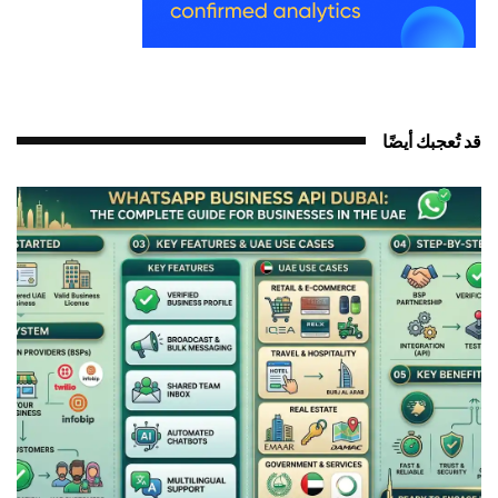
د تُعجبك أيضًا