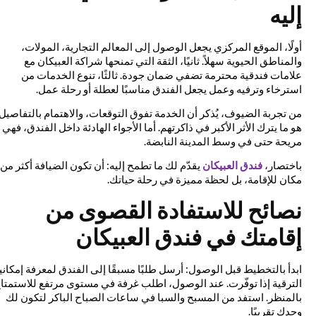
إليه
أولًا، الموقع المركزي يجعل الوصول إلى المعالم التجارية، المولات،
والمناطق الحيوية سهلاً. ثانيًا، الثقة التي تمنحها شراكة العبيكان مع
علامات فندقية محترمة تضفي ضمان جودة. ثالثًا، تنوع الخدمات من
استرخاء وترفيه وعمل يجعل الفندق مناسبًا لعطلة أو رحلة عمل.
من تجربة الضيوف، يُذكر أن الخدمة تفوق التوقعات، والاهتمام بالتفاصيل
هو ما يترك الأثر الأكبر في ذاكرتهم. أما الأجواء الهادئة داخل الفندق، فهي
مريحة حتى في وسط المدينة النابضة.
باختصار،
فندق العبيكان
يقدّم لك ما تطمح إليه: أن تكون الضيافة أكثر من
مكان للإقامة، بل لحظة مميزة في رحلة حياتك.
نصائح للاستفادة القصوى من
إقامتك في فندق العبيكان
ابدأ بالتخطيط قبل الوصول: أرسل طلبًا مسبقًا إلى الفندق لمعرفة إمكانية
الترقية إذا توفّرت. عند الوصول، اطلب غرفة في مستوى مرتفع للاستمتاع
بالمنظر. استفد من المسبح والسبا في ساعات الصباح الباكر لتكون لك
وحدك تقريبًا.