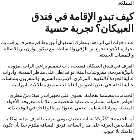
المملكة.
كيف تبدو الإقامة في فندق
العبيكان؟ تجربة حسية
عند دخولك إلى الردهة، ينتظرك استقبال أنيق وطاقم محترف يرحّب بك
بحرارة. الأجواء تجمع بين الرُقي والبساطة، مع ديكور يوازن بين الأصالة
واللمسات الحديثة.
الغرف في فندق العبيكان فسيحة، ذات تصميم يراعي الراحة، مزودة
بأسِرَّة مريحة، مفروشات أنيقة، نوافذ تطل على مناظر المدينة، وأدوات
عالية الجودة كالتكييف المركزي، الإنترنت السريع، والتلفزيون بشاشات
عالية الدقة. في بعض الطوابق العليا قد تستمتع بإطلالات بانورامية.
الحمامات مصممة بفخامة، تحتوي على تجهيزات راقية: دشّ مطري،
أحواض جميلة، مستلزمات عناية شخصية من علامات معروفة. الأجواء
المضيئة ومواد التشطيب تضفي شعورًا مريحًا وفاخرًا في الوقت ذاته.
أما الخدمة فـ “خُيِّرتْ” بعناية: تنظيف يومي، ترتيب الغرف بدقة، إمكانية
الطلب من الغرفة على مدار الساعة. فريق الضيافة ملتزم جدًا بأن تكون
إقامتك بلا عيوب.