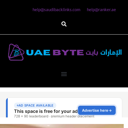
help@saudibacklinks.com
help@ranker.ae