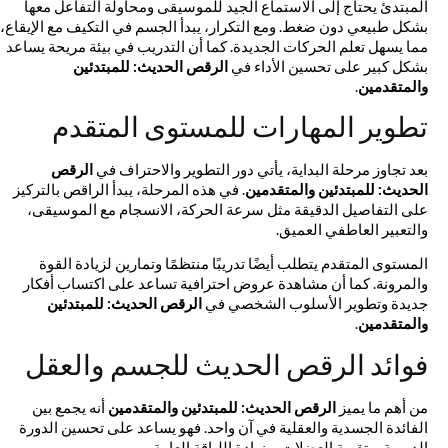
المبتدئ يحتاج إلى الاستماع الجيد للموسيقى ومحاولة التفاعل معها
بشكل طبيعي دون ضغط. ومع التكرار، يبدأ الجسم في التكيف مع الإيقاع،
مما يسهل تعلم الحركات الجديدة. كما أن التدريب في بيئة مريحة يساعد
بشكل كبير على تحسين الأداء في
الرقص الحديث: للمبتدئين
والمتقدمين
.
تطوير المهارات للمستوى المتقدم
بعد تجاوز مرحلة البداية، يأتي دور التطوير والاحتراف في
الرقص
الحديث: للمبتدئين والمتقدمين
. في هذه المرحلة، يبدأ الراقص بالتركيز
على التفاصيل الدقيقة مثل سرعة الحركة، الانسجام مع الموسيقى،
والتعبير العاطفي العميق.
المستوى المتقدم يتطلب أيضًا تدريبًا منتظمًا وتمارين لزيادة القوة
والمرونة. كما أن مشاهدة عروض احترافية تساعد على اكتساب أفكار
جديدة وتطوير الأسلوب الشخصي في
الرقص الحديث: للمبتدئين
والمتقدمين
.
فوائد الرقص الحديث للجسم والعقل
من أهم ما يميز
الرقص الحديث: للمبتدئين والمتقدمين
أنه يجمع بين
الفائدة الجسدية والعقلية في آن واحد. فهو يساعد على تحسين الدورة
الدموية، وتقوية العضلات، وزيادة اللياقة العامة.