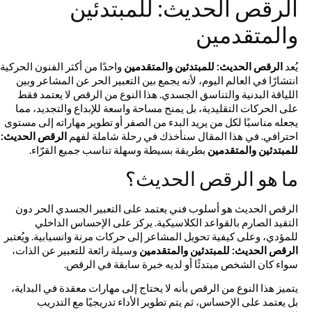
الرقص الحديث: للمبتدئين
والمتقدمين
يُعد
الرقص الحديث: للمبتدئين والمتقدمين
واحدًا من أكثر الفنون الحركية
انتشارًا في العالم اليوم، لأنه يجمع بين التعبير الحر عن المشاعر وبين
اللياقة البدنية والتناسق الجسدي. هذا النوع من الرقص لا يعتمد فقط
على الحركات التقليدية، بل يمنح مساحة واسعة للإبداع والتجديد، مما
يجعله مناسبًا لكل من يريد البدء من الصفر أو تطوير مهاراته إلى مستوى
احترافي. في هذا المقال سنأخذك في رحلة شاملة لفهم
الرقص الحديث:
للمبتدئين والمتقدمين
بطريقة بسيطة وسهلة تناسب جميع القرّاء.
ما هو الرقص الحديث؟
الرقص الحديث هو أسلوب فني يعتمد على التعبير الجسدي الحر دون
التقيد الصارم بالقواعد الكلاسيكية. يركز على الإحساس الداخلي
للمؤدي، وعلى كيفية تحويل المشاعر إلى حركات مرنة وانسيابية. ويُعتبر
الرقص الحديث: للمبتدئين والمتقدمين
وسيلة رائعة للتعبير عن الذات،
سواء كان الشخص مبتدئًا أو لديه خبرة سابقة في الرقص.
يتميز هذا النوع من الرقص بأنه لا يحتاج إلى مهارات معقدة في البداية،
بل يعتمد على الإحساس، ثم يتم تطوير الأداء تدريجيًا مع التدريب