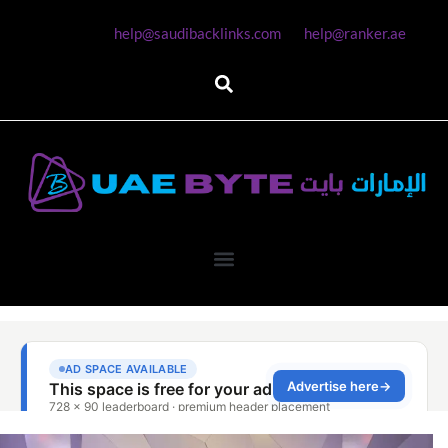
help@saudibacklinks.com
help@ranker.ae