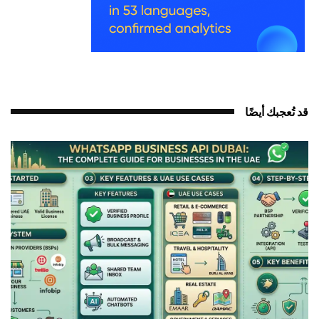
د تُعجبك أيضًا