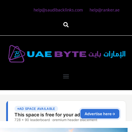
help@saudibacklinks.com
help@ranker.ae