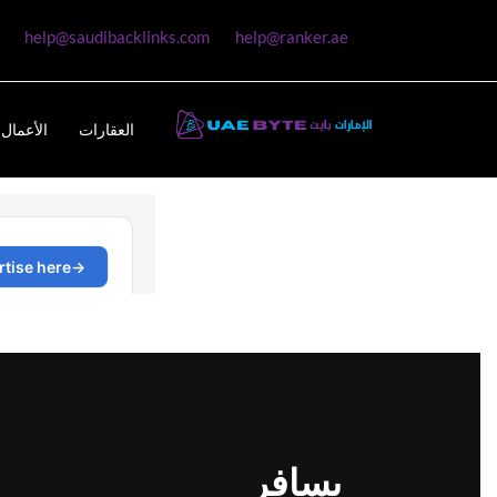
help@saudibacklinks.com
help@ranker.ae
العقارات
الأعمال 
يسافر