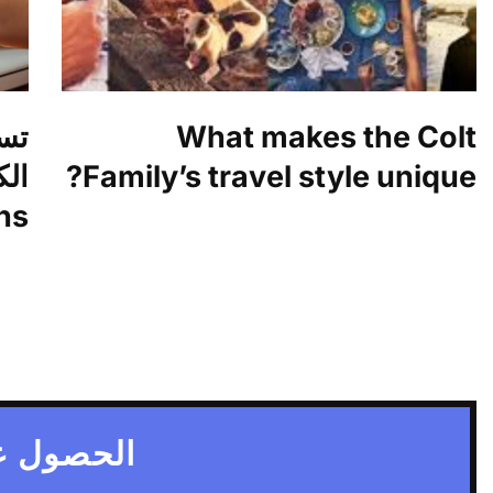
What makes the Colt
تسو
Family’s travel style unique?
ns
الحصول ع