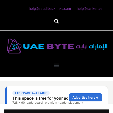
help@saudibacklinks.com
help@ranker.ae