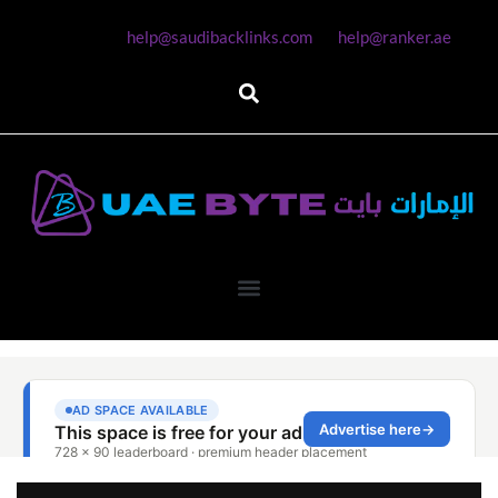
help@saudibacklinks.com
help@ranker.ae