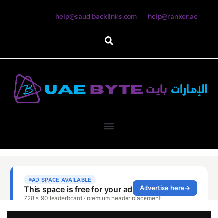
help@saudibacklinks.com
help@ranker.ae