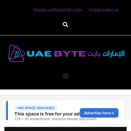
help@saudibacklinks.com
help@ranker.ae