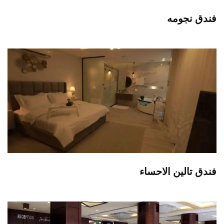
فندق نجومه
فندق تالين الاحساء