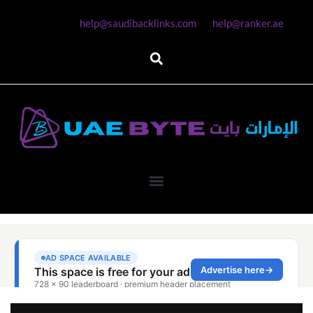
help@saudibacklinks.com
help@ranker.ae