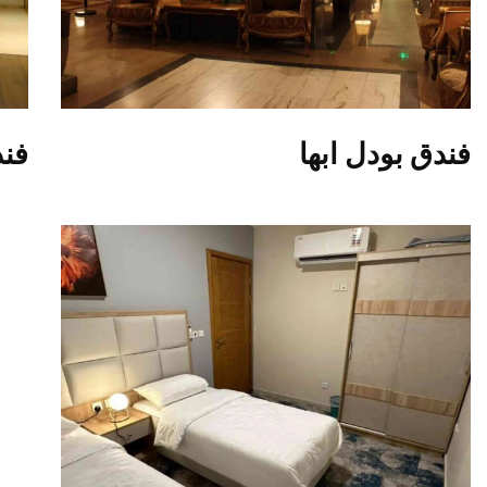
فندق بودل ابها
فند