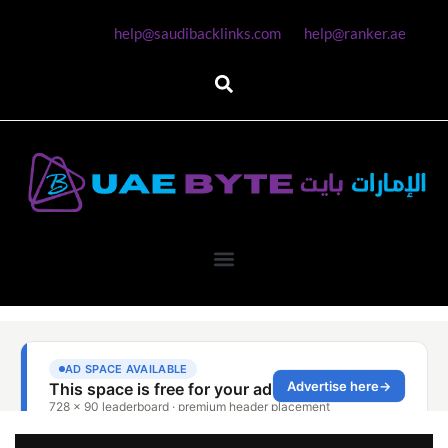
help@saudibacklinks.com
help@ranker.ae