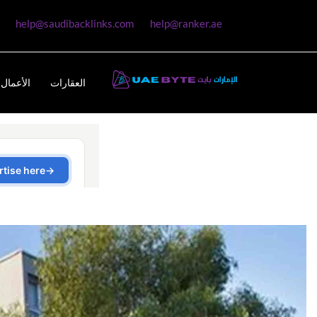
help@saudibacklinks.com
help@ranker.ae
العقارات
الأعمال 