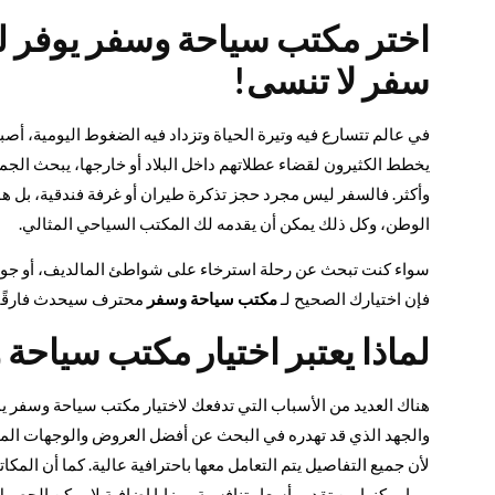
اختر مكتب سياحة وسفر يوفر ل
سفر لا تنسى!
في عالم تتسارع فيه وتيرة الحياة وتزداد فيه الضغوط اليومية، أ
يخطط الكثيرون لقضاء عطلاتهم داخل البلاد أو خارجها، يبحث الج
وأكثر. فالسفر ليس مجرد حجز تذكرة طيران أو غرفة فندقية، بل هو
الوطن، وكل ذلك يمكن أن يقدمه لك المكتب السياحي المثالي.
سواء كنت تبحث عن رحلة استرخاء على شواطئ المالديف، أو جولة ث
فإن اختيارك الصحيح لـ
مكتب سياحة وسفر
محترف سيحدث فارقًا ك
لماذا يعتبر اختيار مكتب سياحة
هناك العديد من الأسباب التي تدفعك لاختيار مكتب سياحة وسفر يمتا
والجهد الذي قد تهدره في البحث عن أفضل العروض والوجهات المناس
لأن جميع التفاصيل يتم التعامل معها باحترافية عالية. كما أن ال
مما يمكنها من تقديم أسعار تنافسية ومزايا إضافية لا يمكن الحصول