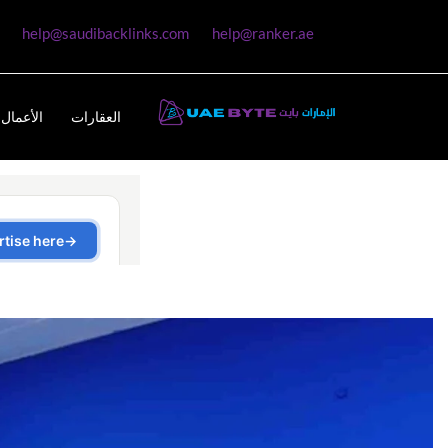
help@saudibacklinks.com
help@ranker.ae
العقارات
الأعمال 