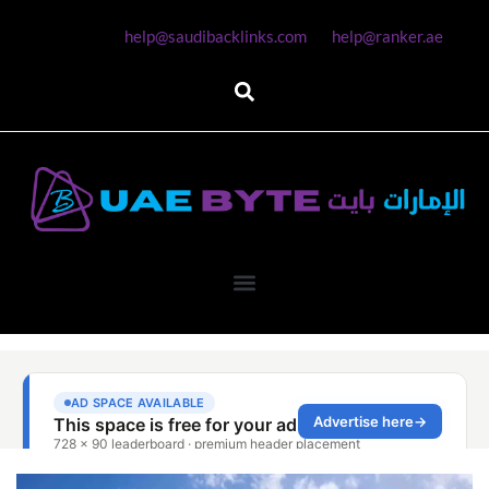
help@saudibacklinks.com
help@ranker.ae