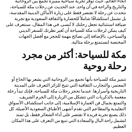
أنحاء العالم، حيث توفر تجربة سياحية مميزة تجمع بين الروحانية
والتاريخ والراحة في آن واحد. عند الحديث عن رحلات مكة للسياحة،
نتحدث عن رحلة لا تقتصر فقط على زيارة الأماكن الدينية المقدسة،
بل تشمل استكشافًا شاملاً للحضارة والثقافة السعودية مع تجربة
ضيافة استثنائية تجعل رحلتك لا تُنسى. في هذا المقال، سنتعرف على
كيف يمكن لرحلات مكة للسياحة أن تُغير نظرتك للسفر الديني
والسياحي، بالإضافة إلى نصائح مهمة للحجز مع أفضل الجهات
المختصة لتستمتع برحلة مثالية.
مكة للسياحة: أكثر من مجرد
رحلة روحية
تتميز مكة للسياحة بأنها تجمع بين الروحانية التي يشعر بها الحاج أو
المعتمر، والتجارب الثقافية التي تتيح للزائر التعرف على المدينة
التاريخية وأسرارها. عندما تحجز رحلات مكة للسياحة، فإنك تبدأ رحلة
مفعمة بالذكريات التي تتشكل من الزيارة إلى الحرم الشريف،
والتمتع بجمال فن العمارة الإسلامية، إلى جانب استكشاف الأسواق
التقليدية والمطاعم التي تقدم أشهى الأطباق السعودية الأصيلة. كل
ذلك يصنع تجربة فريدة لا تقتصر على أداء الشعائر فقط، بل تمتد
لتشمل راحة البال والسعادة التي تنبع من التعرف على هذا المكان
العظيم.