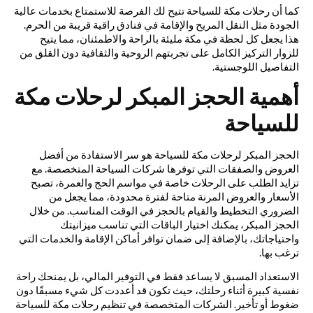
كما أن رحلات مكة للسياحة تتيح لك الفرصة للاستمتاع بخدمات عالية
الجودة مثل النقل المريح والإقامة في فنادق راقية قريبة من الحرم.
هذا يجعل كل لحظة في مكة مليئة بالراحة والاطمئنان، مما يتيح
للزوار التركيز الكامل على تجربتهم الروحية والثقافية دون القلق من
التفاصيل اللوجستية.
أهمية الحجز المبكر لرحلات مكة
للسياحة
الحجز المبكر لرحلات مكة للسياحة هو سر الاستفادة من أفضل
العروض والصفقات التي توفرها شركات السياحة المتخصصة. مع
تزايد الطلب على الرحلات خاصة في مواسم الحج والعمرة، تصبح
الأسعار والعروض المرنة متاحة لفترة محدودة، مما يجعل من
الضروري التخطيط والقيام بالحجز في الوقت المناسب. من خلال
الحجز المبكر، يمكنك اختيار الباقات التي تناسب ميزانيتك
واحتياجاتك، بالإضافة إلى ضمان توافر أماكن الإقامة والخدمات التي
ترغب بها.
الاستعداد المسبق لا يساعد فقط في التوفير المالي، بل يمنحك راحة
نفسية كبيرة أثناء رحلتك، حيث تكون قد أعددت كل شيء مسبقًا دون
ضغوط أو تأخير. الشركات المتخصصة في تنظيم رحلات مكة للسياحة