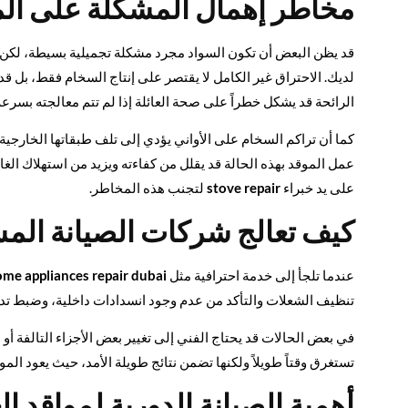
مخاطر إهمال المشكلة على ال
قد يظن البعض أن تكون السواد مجرد مشكلة تجميلية بسيطة، لكن ال
لديك. الاحتراق غير الكامل لا يقتصر على إنتاج السخام فقط، بل قد 
الرائحة قد يشكل خطراً على صحة العائلة إذا لم تتم معالجته بسرعة
كما أن تراكم السخام على الأواني يؤدي إلى تلف طبقاتها الخارجية
عمل الموقد بهذه الحالة قد يقلل من كفاءته ويزيد من استهلاك الغا
على يد خبراء
stove repair
لتجنب هذه المخاطر.
كيف تعالج شركات الصيانة الم
عندما تلجأ إلى خدمة احترافية مثل
ome appliances repair dubai
تنظيف الشعلات والتأكد من عدم وجود انسدادات داخلية، وضبط تدفق ال
في بعض الحالات قد يحتاج الفني إلى تغيير بعض الأجزاء التالفة أو 
تستغرق وقتاً طويلاً ولكنها تضمن نتائج طويلة الأمد، حيث يعود الم
أهمية الصيانة الدورية لمواقد ال