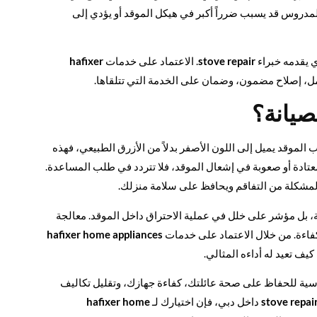
لمدروس قد يسبب ضرراً أكبر في هيكل الموقد أو يؤدي إلى
ي يقدمه خبراء
stove repair
. الاعتماد على خدمات
hafixer
 إصلاح مضمون، وضمان على الخدمة التي تتلقاها.
صيانة؟
الموقد يميل إلى اللون الأصفر بدلاً من الأزرق الطبيعي، فهذه
عتادة أو صعوبة في إشعال الموقد، فلا تتردد في طلب المساعدة.
لمشكلة من التفاقم ويحافظ على سلامة منزلك.
، بل مؤشر على خلل في عملية الاحتراق داخل الموقد. معالجة
كفاءة. من خلال الاعتماد على خدمات
hafixer home appliances
يف تعيد له أداءه المثالي.
اسية للحفاظ على صحة عائلتك، كفاءة جهازك، وتقليل تكاليف
stove repai
داخل دبي، فإن اختيارك لـ
hafixer home