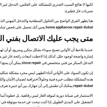
لكنها لا تعالج السبب الجذري للمشكلة. على العكس، التدخل غير ا
تسربات غاز خطيرة.
هنا يظهر الفرق الواضح بين الحلول السطحية والتدخل المهني الذ
home appliances repair dubai
يعني أنك تحصل على فحص شامل،
متى يجب عليك الاتصال بفني ال
عندما تلاحظ أن الأواني تصبح سوداء بشكل متكرر وسريع، أو أن لهب 
إشارة واضحة لوجود خلل. كذلك إذا لاحظت انبعاث رائحة غاز غير م
التدخل المبكر من فني متخصص في
stove repair
يمكن أن يمنع ا
إن تكون السواد على الأواني أثناء الطهي ليس مجرد مشكلة شكلية
هذه المشكلة تتطلب خبرة فنية وحلولاً احترافية لضمان الأمان وال
repair dubai
يمكنك أن تطمئن إلى أن جهازك بين أيدٍ خبيرة تعرف ك
الاستثمار في صيانة دورية لموقد الغاز ليس رفاهية، بل خطوة أس
التشغيل على المدى الطويل. إذا كنت تبحث عن خدمة موثوقة في
r