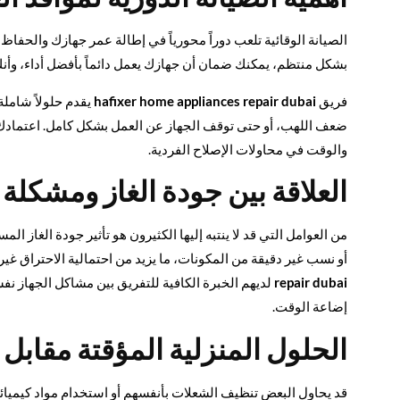
الصيانة الوقائية تلعب دوراً محورياً في إطالة عمر جهازك والحفاظ
بشكل منتظم، يمكنك ضمان أن جهازك يعمل دائماً بأفضل أداء، وأن
فريق
hafixer home appliances repair dubai
يقدم حلولاً شاملة
ضعف اللهب، أو حتى توقف الجهاز عن العمل بشكل كامل. اعتمادك 
والوقت في محاولات الإصلاح الفردية.
العلاقة بين جودة الغاز ومشكلة
من العوامل التي قد لا ينتبه إليها الكثيرون هو تأثير جودة الغاز 
أو نسب غير دقيقة من المكونات، ما يزيد من احتمالية الاحتراق غي
repair dubai
لديهم الخبرة الكافية للتفريق بين مشاكل الجهاز ن
إضاعة الوقت.
الحلول المنزلية المؤقتة مقابل 
قد يحاول البعض تنظيف الشعلات بأنفسهم أو استخدام مواد كيميائية