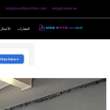
help@saudibacklinks.com
help@ranker.ae
العقارات
الأعمال 