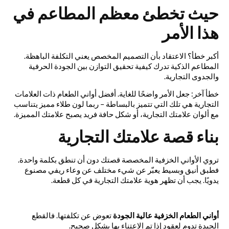
حيث تخطئ معظم المطاعم في
هذا الأمر
أكبر خطأ؟ الاعتقاد بأن التصميم المخصص يعني التكلفة الباهظة.
المطاعم الذكية تدرك كيفية تحقيق التوازن بين الجودة الحرفية
والجدوى التجارية.
خطأ آخر: جعل الأمر واضحًا للغاية. أفضل أواني الطعام ذات العلامات
التجارية هي تلك التي تتميز بالبساطة – ربما لون طلاء مميز يتناسب
مع ألوان علامتك التجارية، أو شكل حافة فريد يصبح علامتك المميزة.
بناء قصة علامتك التجارية
تروي الأواني الخزفية المخصصة قصتك دون أن تنطق بكلمة واحدة.
فطبق أنيق وبسيط يعبّر عن شيء مختلف عن وعاء ريفي مصنوع
يدويًا. يجب أن تظهر هوية علامتك التجارية في كل قطعة.
أواني
الطعام
الخزفية
عالية
الجودة
تعوض
عن
تكلفتها
.
فالقطع
الجيدة
تدوم
لعقود
إذا
تم
الاعتناء
بها
بشكل
صحيح
.