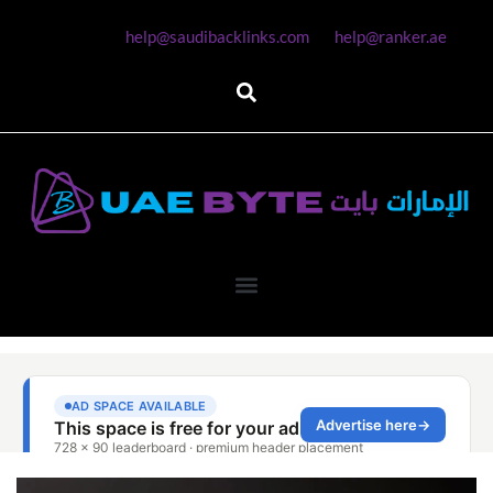
help@saudibacklinks.com
help@ranker.ae