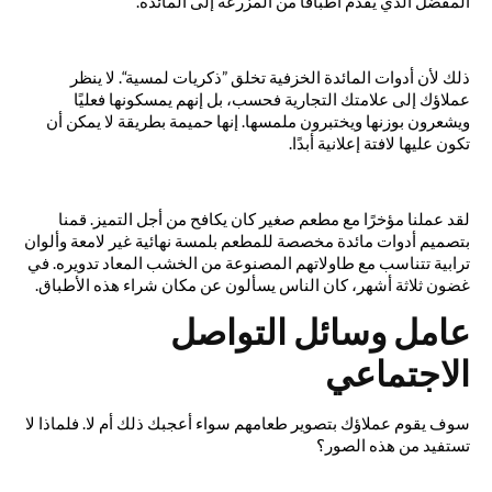
المفضل الذي يقدم أطباقًا من المزرعة إلى المائدة.
ذلك لأن أدوات المائدة الخزفية تخلق ”ذكريات لمسية“. لا ينظر
عملاؤك إلى علامتك التجارية فحسب، بل إنهم يمسكونها فعليًا
ويشعرون بوزنها ويختبرون ملمسها. إنها حميمة بطريقة لا يمكن أن
تكون عليها لافتة إعلانية أبدًا.
لقد عملنا مؤخرًا مع مطعم صغير كان يكافح من أجل التميز. قمنا
بتصميم أدوات مائدة مخصصة للمطعم بلمسة نهائية غير لامعة وألوان
ترابية تتناسب مع طاولاتهم المصنوعة من الخشب المعاد تدويره. في
غضون ثلاثة أشهر، كان الناس يسألون عن مكان شراء هذه الأطباق.
عامل وسائل التواصل
الاجتماعي
سوف يقوم عملاؤك بتصوير طعامهم سواء أعجبك ذلك أم لا. فلماذا لا
تستفيد من هذه الصور؟