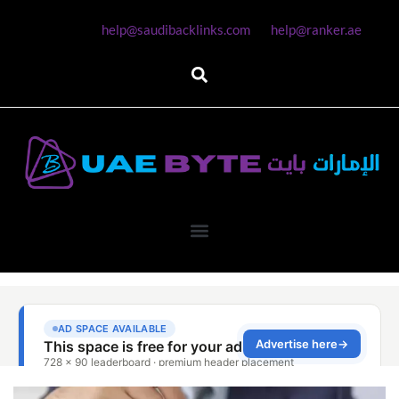
help@saudibacklinks.com
help@ranker.ae