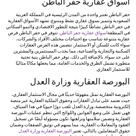
اسواق عقارية حفر الباطن
حفر الباطن تعتبر واحدة من المدن الرئيسية في المملكة العربية
السعودية وتتميز بسوق عقاري نشط ومتنوع. تشهد الأسواق العقارية
في حفر الباطن نشاطًا كبيرًا نتيجة للتطور الاقتصادي والنمو السكاني
في المنطقة
اسواق عقارية حفر الباطن.
تتوفر في حفر الباطن فرص
عقارية متنوعة تتناسب مع احتياجات مختلف الأفراد والشركات،
سواء كانت للسكن أو الاستثمار. تتضمن هذه الفرص العقارات
السكنية والتجارية والصناعية، مما يجذب المستثمرين والمشترين
على حد سواء. بالإضافة إلى ذلك، توفر حفر الباطن بنية تحتية
متطورة تشمل الطرق والخدمات العامة، مما يجعلها مكانًا مثاليًا
للاستثمار العقاري.
البورصة العقارية وزارة العدل
البورصة العقارية تمثل مفهومًا حديثًا في مجال الاستثمار العقاري،
حيث تعتمد على تبادل العقارات وحقوق الملكية العقارية عبر منصة
إلكترونية متخصصة. وزارة العدل تلعب دورًا حيويًا في هذا السياق،
فهي تعمل على وضع القوانين واللوائح التي تنظم عمليات البورصة
العقارية وتضمن سلامتها ونزاهتها. تكون مسؤولة أيضًا عن تسجيل
العقود والمعاملات العقارية، مما يسهم في توثيق الصفقات وضمان
حقوق المتعاملين. بالتالي، تعتبر
البورصة العقارية وزارة العدل