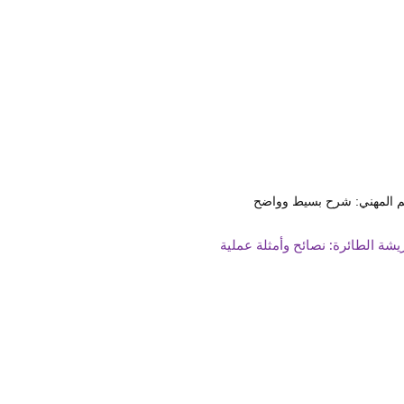
يم المهني: شرح بسيط وواضح