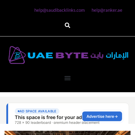
help@saudibacklinks.com
help@ranker.ae