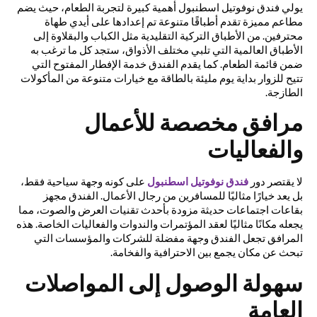
يولي فندق نوفوتيل اسطنبول أهمية كبيرة لتجربة الطعام، حيث يضم
مطاعم مميزة تقدم أطباقًا متنوعة تم إعدادها على أيدي طهاة
محترفين. من الأطباق التركية التقليدية مثل الكباب والبقلاوة إلى
الأطباق العالمية التي تلبي مختلف الأذواق، ستجد كل ما ترغب به
ضمن قائمة الطعام. كما يقدم الفندق خدمة الإفطار المفتوح التي
تتيح للزوار بداية يوم مليئة بالطاقة مع خيارات متنوعة من المأكولات
الطازجة.
مرافق مخصصة للأعمال
والفعاليات
لا يقتصر دور
فندق نوفوتيل اسطنبول
على كونه وجهة سياحية فقط،
بل يعد خيارًا مثاليًا للمسافرين من رجال الأعمال. الفندق مجهز
بقاعات اجتماعات حديثة مزودة بأحدث تقنيات العرض والصوت، مما
يجعله مكانًا مثاليًا لعقد المؤتمرات والندوات والفعاليات الخاصة. هذه
المرافق تجعل الفندق وجهة مفضلة للشركات والمؤسسات التي
تبحث عن مكان يجمع بين الاحترافية والفخامة.
سهولة الوصول إلى المواصلات
العامة