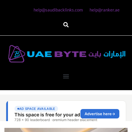
help@saudibacklinks.com
help@ranker.ae