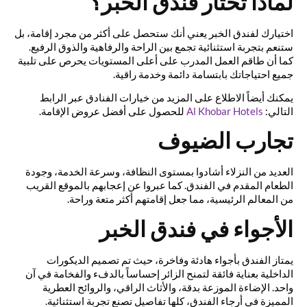
لماذا تختار فندق الخبر؟
اختيارك لفندق الخبر يعني أنك ستحصل على أكثر من مجرد إقامة، بل
ستنعم بتجربة استثنائية تجمع بين الراحة والرفاهية والذوق الرفيع.
كما أن طاقم العمل المدرب على أعلى المستويات يحرص على تلبية
جميع احتياجاتك بابتسامة دائمة وخدمة راقية.
يمكنك أيضاً الاطلاع على المزيد من خيارات الفنادق عبر الرابط
التالي:
Al Khobar Hotels
للحصول على أفضل عروض الإقامة.
تجارب الضيوف
العديد من النزلاء أشادوا بمستوى النظافة، وسرعة الخدمة، وجودة
الطعام المقدم في الفندق. كما عبروا عن إعجابهم بالموقع القريب
من المعالم الرئيسية، مما جعل إقامتهم أكثر متعة وراحة.
الأجواء في فندق الخبر
يمتاز الفندق بأجواء هادئة وفاخرة، حيث تم تصميم الديكورات
الداخلية بعناية فائقة لتمنح الزائر إحساساً بالدفء والفخامة في آن
واحد. الإضاءة الموزعة بدقة، والأثاث الراقي، والروائح العطرية
المميزة في أرجاء الفندق، كلها تفاصيل تصنع تجربة استثنائية.