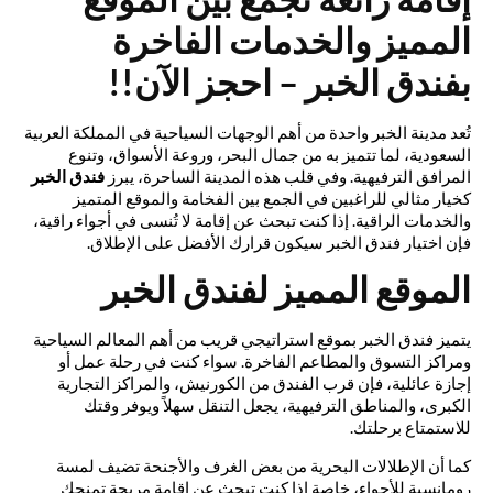
المميز والخدمات الفاخرة
بفندق الخبر – احجز الآن!!
تُعد مدينة الخبر واحدة من أهم الوجهات السياحية في المملكة العربية
السعودية، لما تتميز به من جمال البحر، وروعة الأسواق، وتنوع
المرافق الترفيهية. وفي قلب هذه المدينة الساحرة، يبرز
فندق الخبر
كخيار مثالي للراغبين في الجمع بين الفخامة والموقع المتميز
والخدمات الراقية. إذا كنت تبحث عن إقامة لا تُنسى في أجواء راقية،
فإن اختيار فندق الخبر سيكون قرارك الأفضل على الإطلاق.
الموقع المميز لفندق الخبر
يتميز فندق الخبر بموقع استراتيجي قريب من أهم المعالم السياحية
ومراكز التسوق والمطاعم الفاخرة. سواء كنت في رحلة عمل أو
إجازة عائلية، فإن قرب الفندق من الكورنيش، والمراكز التجارية
الكبرى، والمناطق الترفيهية، يجعل التنقل سهلاً ويوفر وقتك
للاستمتاع برحلتك.
كما أن الإطلالات البحرية من بعض الغرف والأجنحة تضيف لمسة
رومانسية للأجواء، خاصة إذا كنت تبحث عن إقامة مريحة تمنحك