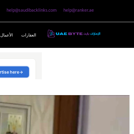
help@saudibacklinks.com
help@ranker.ae
العقارات
الأعمال 