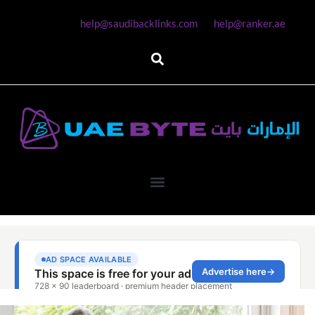
help@saudibacklinks.com
help@ranker.ae