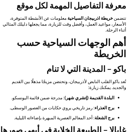
معرفة التفاصيل المهمة لكل موقع
تتضمن
خريطة اذربيجان السياحية
معلومات عن الأنشطة المتوفرة،
الأسعار، مواعيد العمل، وأفضل وقت للزيارة، مما يجعلها دليلك المثالي
أثناء الرحلة.
أهم الوجهات السياحية حسب
الخريطة
باكو – المدينة التي لا تنام
تُعد باكو القلب النابض لأذربيجان، وتحتضن مزيجًا مذهلًا بين القديم
والجديد. يمكنك زيارة:
البلدة القديمة (إتشري شهر)
: مدرجة ضمن قائمة اليونسكو.
برج العذراء
: رمز تاريخي يروي حكايات من العصور الوسطى.
برج الشعلة
: أحد المعالم العصرية المبهرة بإضاءاته الليلية.
غابالا – الطبيعة الخلابة في أبهى صورها