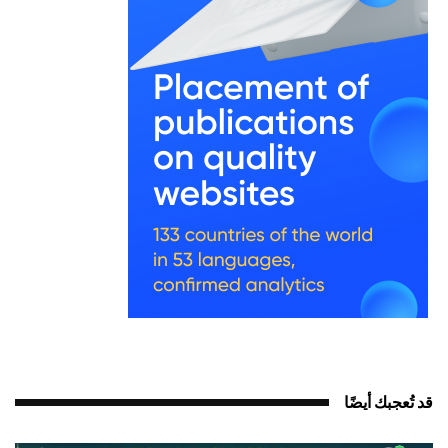
د تُعجبك أيضًا