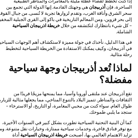
إذا كنت تخطط لقضاء عطلة مليئة بالمغامرات والمناظر الطبيعية
الساحرة، فإن
أذربيجان
هي وجهتك القادمة. إنها الدولة التي تجمع بين
سحر الشرق وأناقة الغرب، وتقدم لزوارها تجربة لا تُنسى. من جبال القوقاز
إلى بحر قزوين، ومن المعالم التاريخية في باكو إلى القرى الجبلية المخفية
– كل شيء بانتظارك لتكتشفه من خلال
خريطة اذربيجان السياحية
الشاملة.
في هذا الدليل، نأخذك في جولة مميزة لاستكشاف أهم الوجهات السياحية
في أذربيجان، وكيف يمكنك الاستفادة من الخريطة السياحية لتخطيط
رحلة مثالية.
لماذا تُعد أذربيجان وجهة سياحية
مفضلة؟
تقع أذربيجان عند ملتقى أوروبا وآسيا، مما يمنحها مزيجًا فريدًا من
الثقافات والمناظر. تتميز البلاد بالتنوع المناخي، مما يجعلها مثالية للزيارة
طوال العام. سواء كنت من محبي المغامرة، أو التاريخ، أو الاسترخاء –
ستجد ما يلبي طموحك.
كما أن البنية التحتية السياحية تطورت بشكل كبير في السنوات الأخيرة،
مع توفر فنادق فاخرة، وخدمات سياحية ممتازة، وخيارات نقل متنوعة. ومع
تزايد الاهتمام العالمي بها، أصبحت
خريطة اذربيجان السياحية
أداة