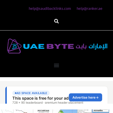
help@saudibacklinks.com
help@ranker.ae