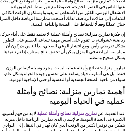
أصبحت تمارين منزلية: نصائح وأمثلة عملية من أكثر المواضيع التي يبحث
عنها الناس في العصر الحديث، خصوصًا مع تغير نمط الحياة وزيادة
الانشغال اليومي. الكثير من الأشخاص لم يعودوا يمتلكون الوقت الكافي
للذهاب إلى صالات الرياضة، لذلك أصبحت ممارسة الرياضة داخل المنزل
خيارًا عمليًا وفعالًا للحفاظ على الصحة واللياقة البدنية.
إن فكرة تمارين منزلية: نصائح وأمثلة عملية لا تعتمد فقط على أداء حركات
رياضية عشوائية، بل تقوم على أسس مهمة تساعد الجسم على التطور
بشكل تدريجي وآمن. ومع انتشار الوعي الصحي، بدأ الناس يدركون أن
ممارسة الرياضة في المنزل يمكن أن تحقق نتائج ممتازة إذا تم تنفيذها
بشكل صحيح ومنظم.
تمارين منزلية: نصائح وأمثلة عملية ليست مجرد وسيلة لإنقاص الوزن
فقط، بل هي أسلوب حياة يساعد على تحسين جودة الحياة بشكل عام،
سواء من ناحية الصحة الجسدية أو النفسية أو حتى الإنتاجية اليومية.
أهمية تمارين منزلية: نصائح وأمثلة
عملية في الحياة اليومية
عند الحديث عن
تمارين منزلية: نصائح وأمثلة عملية
لا بد من فهم أهميتها
الكبيرة في الحياة اليومية. فالإنسان الذي يمارس الرياضة داخل منزله
يتمكن من توفير الكثير من الوقت الذي كان يُهدر في التنقل إلى النوادي
الرياضية. هذا الوقت يمكن استثماره في التمرين نفسه أو في الراحة أو في