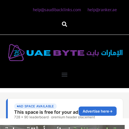
help@saudibacklinks.com
help@ranker.ae