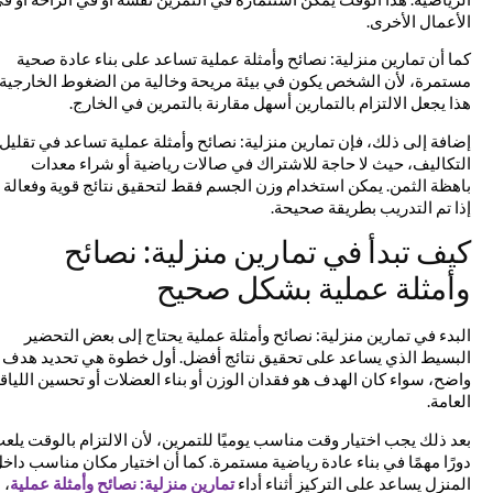
الأعمال الأخرى.
كما أن تمارين منزلية: نصائح وأمثلة عملية تساعد على بناء عادة صحية
مستمرة، لأن الشخص يكون في بيئة مريحة وخالية من الضغوط الخارجية.
هذا يجعل الالتزام بالتمارين أسهل مقارنة بالتمرين في الخارج.
إضافة إلى ذلك، فإن تمارين منزلية: نصائح وأمثلة عملية تساعد في تقليل
التكاليف، حيث لا حاجة للاشتراك في صالات رياضية أو شراء معدات
باهظة الثمن. يمكن استخدام وزن الجسم فقط لتحقيق نتائج قوية وفعالة
إذا تم التدريب بطريقة صحيحة.
كيف تبدأ في تمارين منزلية: نصائح
وأمثلة عملية بشكل صحيح
البدء في تمارين منزلية: نصائح وأمثلة عملية يحتاج إلى بعض التحضير
البسيط الذي يساعد على تحقيق نتائج أفضل. أول خطوة هي تحديد هدف
واضح، سواء كان الهدف هو فقدان الوزن أو بناء العضلات أو تحسين اللياقة
العامة.
بعد ذلك يجب اختيار وقت مناسب يوميًا للتمرين، لأن الالتزام بالوقت يلعب
دورًا مهمًا في بناء عادة رياضية مستمرة. كما أن اختيار مكان مناسب داخل
المنزل يساعد على التركيز أثناء أداء
تمارين منزلية: نصائح وأمثلة عملية
،