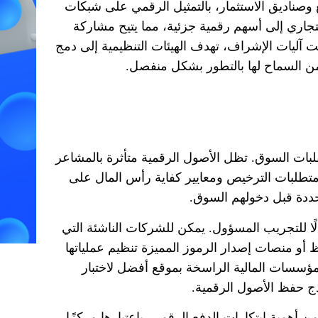
 وصناديق الاستثمار، بالتمثيل الرقمي على شبكات
تجاري إلى أسهم رقمية جزئية، مما يتيح مشاركة
 آليات الإشراف، تهدف الهيئات التنظيمية إلى دمج
ً من السماح لها بالتطور بشكل منفصل
.
قلبات السوق
.
تظل الأصول الرقمية متأثرة بالمشاعر
تطلبات الترخيص ومعايير كفاية رأس المال على
حددة قبل دخولهم السوق
.
لًا للتجريب المسؤول
.
يمكن للشركات الناشئة التي
أو منصات إصدار الرموز المميزة تنظيم عملياتها
مؤسسات المالية الراسخة بموقع أفضل لاختبار
ذج حفظ الأصول الرقمية
.
من أهمية ابتكارات الدفع الرقمي
.
باعتبارها مركزًا