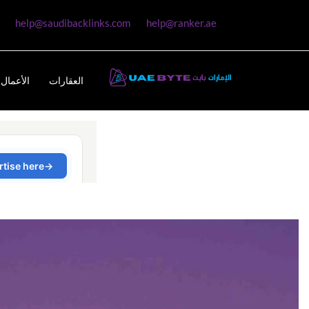
help@saudibacklinks.com
help@ranker.ae
العقارات
الأعمال 