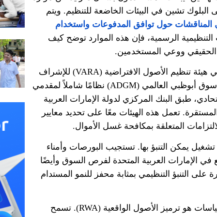
ى البلوك تشين في البيئات الخاضعة للتنظيم
.
ويتم
المناقشات حول توافق
المدفوعات واستخدام
 التنظيمية الرسمية، فإن هذه الموارد توضح كيف
 الحقيقي ووعي المستخدمين
.
 هيئة تنظيم الأصول الافتراضية
(VARA)
للإشراف
 سوق أبوظبي العالمي
(ADGM)
نظامًا شاملاً لمقدمي
حادي، طبق البنك المركزي لدولة الإمارات العربية
المستقرة
.
تعمل هذه الهيئات معًا على تحديد معايير
التزامات المتعلقة بمكافحة غسل الأموال
.
شغيل يمكن التنبؤ بها
.
تستجيب البورصات وأمناء
في الإمارات العربية المتحدة لفرص السوق وأيضًا
درة على التنبؤ التنظيمي بمثابة محفز للنمو المستدام
اسات هو ترميز الأصول الواقعية
(RWA).
تسمح