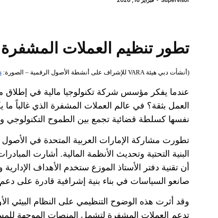
تطور تنظيم العملات المشفرة ف
(
أنشأت دبي هيئة
VARA
للإشراف على أنشطة الأصول الرقمية
–
الصورة
:
s
عندما يفكر مؤسس شركة تكنولوجيا مالية في إطلاق منص
العمل بثقة؟ في عالم العملات المشفرة الذي غالباً ما ي
نفسها كسلطة قضائية تجمع بين الطموح التكنولوجي والم
تطورت مشاركة الإمارات العربية المتحدة في الأصول ا
البنية التحتية وتحديث الأنظمة المالية
.
أشارت المبادرات 
أن تقنية دفتر الأستاذ الموزع ستخدم الأهداف الإدارية و
صانعو السياسات في بناء بنية إشرافية قادرة على دعم ال
وقد أثرت هذه الوضوح التنظيمي على النظام البيئي ال
تدعم العملات المشفرة لتشمل المنصات الموجهة للمس