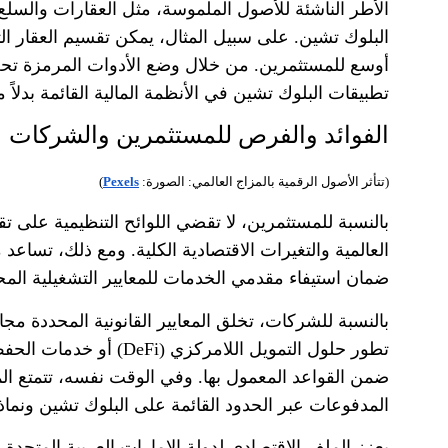
الأطر الناشئة للأصول الملموسة، مثل العقارات والسلع
البلوك تشين
.
على سبيل المثال، يمكن تقسيم العقار ال
أوسع للمستثمرين
.
من خلال وضع الأدوات المرمزة تحت
تطبيقات البلوك تشين في الأنظمة المالية القائمة بدلا
الفوائد والفرص للمستثمرين والشركات
(
تتأثر الأصول الرقمية بالمزاج العالمي
:
الصورة
:
Pexels
)
بالنسبة للمستثمرين، لا تقضي اللوائح التنظيمية على ت
العالمية والتغيرات الاقتصادية الكلية
.
ومع ذلك، تساعد م
ضمان استيفاء مقدمي الخدمات للمعايير التشغيلية الم
بالنسبة للشركات، تخلق المعايير القانونية المحددة مجا
تطور حلول التمويل اللامركزي
(DeFi)
أو خدمات الحفظ 
ضمن القواعد المعمول بها
.
وفي الوقت نفسه، تتمتع ال
المدفوعات عبر الحدود القائمة على البلوك تشين ونما
يعزز الملف الاقتصادي لدولة الإمارات العربية المتحدة 