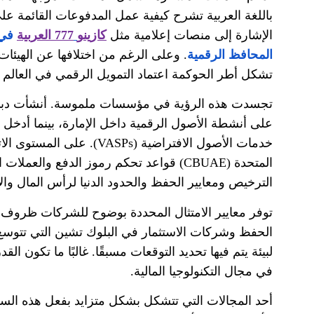
باللغة العربية تشرح كيفية عمل المدفوعات القائمة عل
الإشارة إلى منصات إعلامية مثل
كازينو
777
العربية
في 
المحافظ الرقمية
.
وعلى الرغم من اختلافها عن الهيئات
تشكل أطر الحوكمة اعتماد التمويل الرقمي في العالم
تجسدت هذه الرؤية في مؤسسات ملموسة
.
أنشأت دبي
على أنشطة الأصول الرقمية داخل الإمارة، بينما أدخل
خدمات الأصول الافتراضية
(VASPs).
على المستوى الات
المتحدة
(CBUAE)
قواعد تحكم رموز الدفع والعملات 
الترخيص ومعايير الحفظ والحدود الدنيا لرأس المال وال
توفر معايير الامتثال المحددة بوضوح للشركات ظروف ت
الحفظ وشركات الاستثمار في البلوك تشين التي تتوسع 
لبيئة يتم فيها تحديد التوقعات مسبقًا
.
غالبًا ما تكون الق
في مجال التكنولوجيا المالية
.
أحد المجالات التي تتشكل بشكل متزايد بفعل هذه السي