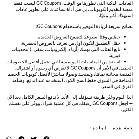
العادات الذكية التي تطورها مع الوقت. GC Coupons ليست فقط
منصة لتقديم الكوبونات، بل هي أداة تساعدك على تطوير عادات
استهلاك أكثر وعيًا.
نصائح سريعة لزيادة التوفير باستخدام GC Coupons:
خصّص وقتًا أسبوعيًا لتصفح العروض الجديدة.
حمّل التطبيق لتكون أول من يعرف بالعروض الحصرية.
تابع الفئات التي تهمك (أزياء، إلكترونيات، سفر…) لتحديثات
فورية.
استفد من المناسبات الموسمية التي تحمل أفضل الخصومات.
الجميل في الأمر أن GC Coupons لا تفرض أي رسوم أو اشتراك.
المنصة مجانية تمامًا، وتمنحك وصولًا مباشرًا لأفضل كوبونات الخصم
المتاحة في السوق. فقط انسخ الكود، استخدمه عند الدفع، وشاهد
الفرق في السعر.
ابدأ اليوم وغيّر طريقة تسوّقك إلى الأبد. لا تدفع السعر الكامل بعد الآن
— اجعل GC Coupons رفيقك في كل عملية شراء، ووفّر على نفسك
الكثير.
حصة هذه المادة: