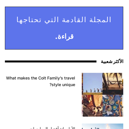
المجلة القادمة التي تحتاجها
قراءة.
الأكثر شعبية
What makes the Colt Family’s travel
style unique?
الأولمبياد: أفضل الممارسات