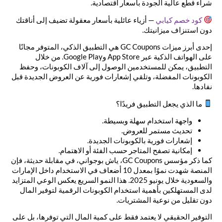
شراء قطع عالية الجودة بأسعار اقتصادية.
كود
خصم
كيابي
— أزياء عائلية بأسعار معقولة تضيف إلى أناقتك
دون استنزاف ميزانيتك.
إحدى أبرز ميزات GC Coupons هي التطبيق الذكي، المتوفر مجانًا
على الهواتف الذكية عبر App Store وGoogle Play. من خلال
التطبيق، يمكن للمستخدمين الوصول إلى آلاف الكوبونات، وحفظ
الكوبونات المفضلة، وتلقي إشعارات فورية عن العروض الجديدة قبل
نفادها.
ما الذي يجعل التطبيق فريدًا؟
واجهة استخدام سهلة وبسيطة.
تحديث مستمر للعروض.
إشعارات فورية بالكوبونات الجديدة.
إمكانية تصفح المتاجر حسب الفئة أو الاهتمام.
كما ذكر مؤسس GC Coupons، ياش بوجواني، في مقابلة حديثة، فإن
المنصة شهدت نموًا بمعدل 10 أضعاف في الاستخدام داخل الإمارات
والسعودية خلال يونيو 2025. هذا النمو السريع يعكس الوعي المتزايد
لدى المستهلكين بأهمية استخدام الكوبونات الرقمية لتوفير المال
دون تقليل من نوعية المشتريات.
التوفير الحقيقي لا يعتمد فقط على كمية المال التي توفرها، بل على