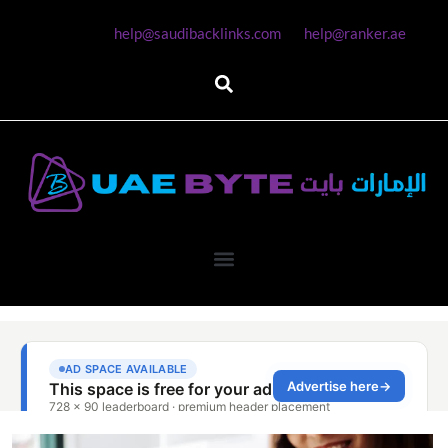
help@saudibacklinks.com
help@ranker.ae