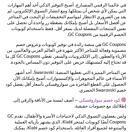
في عالمنا الرقمي المتسارع، أصبح التوفير الذكي أحد أهم المهارات
التي يمكن لأي شخص أن يمتلكها. ومع انتشار التسوق الإلكتروني، لم
يعد من الضروري الانتظار لمواسم التخفيضات أو البحث في المتاجر
عن أفضل الأسعار. بل أصبح بإمكانك بضغطة زر واحدة أن تحصل على
نفس المنتجات المفضلة لديك بسعر أقل، فقط باستخدام كوبونات
الخصم الرقمية من GC Coupons.
GC Coupons هي منصة رائدة في توفير كوبونات وعروض خصم
مضمونة وفعالة للمتاجر الأكثر شهرة في العالم العربي والعالمي. من
الأزياء والعطور، إلى الإلكترونيات والسفر، تغطي GC Coupons كل ما
قد تحتاج إليه كمستهلك حريص على التوفير دون المساس بالجودة.
من المتاجر المميزة التي تغطيها المنصة: Swarovski، أحد أشهر
الأسماء في عالم المجوهرات والإكسسوارات. أصبح بإمكانك الآن
الحصول على القطع الفاخرة من سواروفسكي بأسعار أقل بفضل كود
خصم Swarovski الحصري.
كود
خصم
سواروفسكي
— أضف لمسة من الأناقة والرقي إلى
إطلالتك مع خصومات حقيقية.
ولمن يفضلون التسوق الذكي لاحتياجات الأسرة والأطفال، تقدم GC
Coupons أيضًا كوبونات لمتجر Kiab
i
، الذي يشتهر بأزيائه العملية
والمتنوعة لجميع أفراد العائلة. باستخدام كود خصم Kiabi، يمكنك