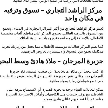
مناسب للعائلات التي ترغب في تنمية الوعي البيئي لدى أبنائها.
مركز الراشد التجاري – تسوق وترفيه
في مكان واحد
يُعتبر
مركز الراشد التجاري
من أكبر المراكز التجارية في الدمام، ويجمع
بين التسوق والترفيه العائلي. يحتوي المركز على مناطق ألعاب مخصصة
للأطفال، بالإضافة إلى مطاعم تقدم وجبات مناسبة للعائلات.
كما يضم المركز فعاليات موسمية للأطفال، مما يجعل من زيارتك تجربة
متكاملة تجمع بين التسوق والاستمتاع بالعروض الترفيهية.
جزيرة المرجان – ملاذ هادئ وسط البحر
إذا كنت تبحث عن مكان هادئ بعيدًا عن صخب المدينة، فإن
جزيرة
المرجان
خيار مثالي. تقع الجزيرة قبالة سواحل الدمام، وتوفر بيئة طبيعية
جميلة مع شواطئ رملية ومياه صافية.
يمكن للعائلات القيام برحلات بحرية قصيرة، أو الاستمتاع بنزهة على
الشاطئ مع توفير خدمات مثل الكافيهات وأماكن الاستراحة. الجزيرة
مناسبة جدًا لقضاء يوم عائلي هادئ وممتع