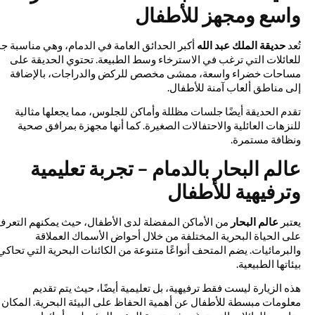
واسع ومجهز للأطفال
تُعد
حديقة الملك عبد الله
أكبر الحدائق العامة في الدمام، وهي مناسبة جدًا
للعائلات التي ترغب في الاسترخاء وسط الطبيعة. تحتوي الحديقة على
مساحات خضراء واسعة، ممشى مخصص للركض والدراجات، بالإضافة
إلى مناطق ألعاب آمنة للأطفال.
تقدم الحديقة أيضًا جلسات مظللة وأماكن للجلوس، مما يجعلها مثالية
للنزهات العائلية والاحتفالات الصغيرة. كما أنها مجهزة بمرافق صحية
ونظافة مستمرة.
عالم البحار بالدمام – تجربة تعليمية
وترفيهية للأطفال
يعتبر
عالم البحار
من الأماكن المفضلة لدى الأطفال، حيث يمكنهم التعرف
على الحياة البحرية المختلفة من خلال أحواض الأسماك العملاقة
والبرمائيات. يضم المتحف أنواعًا متنوعة من الكائنات البحرية التي تحاكي
بيئاتها الطبيعية.
هذه الزيارة ليست فقط ترفيهية، بل تعليمية أيضًا، حيث يتم تقديم
معلومات مبسطة للأطفال عن أهمية الحفاظ على البيئة البحرية. المكان