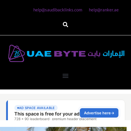
help@saudibacklinks.com
help@ranker.ae