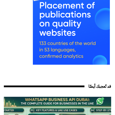
د تُعجبك أيضًا