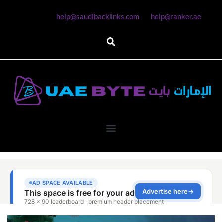
help@saudibacklinks.com
help@ranker.ae