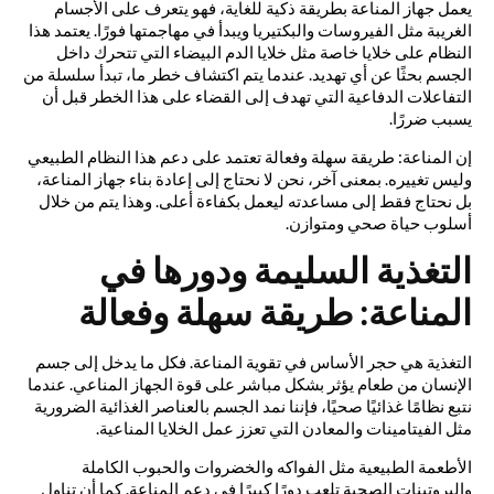
يعمل جهاز المناعة بطريقة ذكية للغاية، فهو يتعرف على الأجسام
الغريبة مثل الفيروسات والبكتيريا ويبدأ في مهاجمتها فورًا. يعتمد هذا
النظام على خلايا خاصة مثل خلايا الدم البيضاء التي تتحرك داخل
الجسم بحثًا عن أي تهديد. عندما يتم اكتشاف خطر ما، تبدأ سلسلة من
التفاعلات الدفاعية التي تهدف إلى القضاء على هذا الخطر قبل أن
يسبب ضررًا.
إن المناعة: طريقة سهلة وفعالة تعتمد على دعم هذا النظام الطبيعي
وليس تغييره. بمعنى آخر، نحن لا نحتاج إلى إعادة بناء جهاز المناعة،
بل نحتاج فقط إلى مساعدته ليعمل بكفاءة أعلى. وهذا يتم من خلال
أسلوب حياة صحي ومتوازن.
التغذية السليمة ودورها في
المناعة: طريقة سهلة وفعالة
التغذية هي حجر الأساس في تقوية المناعة. فكل ما يدخل إلى جسم
الإنسان من طعام يؤثر بشكل مباشر على قوة الجهاز المناعي. عندما
نتبع نظامًا غذائيًا صحيًا، فإننا نمد الجسم بالعناصر الغذائية الضرورية
مثل الفيتامينات والمعادن التي تعزز عمل الخلايا المناعية.
الأطعمة الطبيعية مثل الفواكه والخضروات والحبوب الكاملة
والبروتينات الصحية تلعب دورًا كبيرًا في دعم المناعة. كما أن تناول