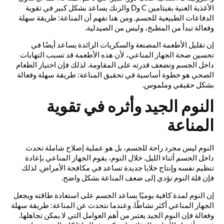
الأغذية الغنية بفيتامين C وD والزنك يساعد بشكل كبير في تقوية
الدفاعات الطبيعية للجسم. ومن هنا نفهم أن المناعة: طريقة سهلة
وفعالة تبدأ من المطبخ، وليس من الصيدلية.
إن تقليل الأطعمة المصنعة والسكريات الزائدة يساعد أيضًا في
تحسين صحة الجهاز المناعي، لأن هذه الأطعمة قد تسبب التهابات
داخل الجسم وتضعف قدرته على المقاومة. لذلك فإن اختيار الطعام
الصحي هو خطوة أساسية في تحقيق المناعة: طريقة سهلة وفعالة
بشكل حقيقي وملموس.
النوم الجيد وأثره في تقوية
المناعة
النوم ليس مجرد راحة للجسم، بل هو عملية إصلاح شاملة تحدث
داخل الجسم أثناء الليل. خلال النوم، يقوم الجهاز المناعي بإعادة
تنظيم نفسه وإنتاج خلايا جديدة تساعد في مكافحة الأمراض. لذلك
فإن قلة النوم تؤدي إلى ضعف المناعة بشكل واضح.
إن النوم لمدة كافية يوميًا يساعد الجسم على استعادة طاقته ويجعل
الجهاز المناعي أكثر نشاطًا. وعندما نتحدث عن المناعة: طريقة سهلة
وفعالة فإن النوم الجيد يعتبر من أهم العوامل التي لا يمكن تجاهلها.