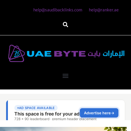
help@saudibacklinks.com
help@ranker.ae