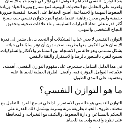
يُعد التوازن النفسي أحد أهم العوامل التي تؤثر في جودة حياة الإنسان
وقدرته على التعامل مع التحديات اليومية. فمع تسارع وتيرة الحياة وزيادة
الضغوط المهنية والاجتماعية، أصبح الحفاظ على الصحة النفسية ضرورة
حقيقية وليس مجرد رفاهية. عندما يتمتع الفرد بتوازن نفسي جيد، يصبح
أكثر قدرة على اتخاذ القرارات السليمة، وبناء علاقات صحية، وتحقيق
النجاح الشخصي والمهني.
التوازن النفسي لا يعني غياب المشكلات أو التحديات، بل يشير إلى قدرة
الإنسان على التكيف معها بطريقة صحية دون أن تؤثر سلبًا على حياته
بشكل مستمر. وهو حالة من الانسجام بين المشاعر والأفكار والسلوكيات،
تسمح للفرد بالشعور بالرضا والاستقرار والثقة بالنفس.
في هذا الدليل الشامل، سنتعرف على مفهوم التوازن النفسي، أهميته،
علاماته، العوامل المؤثرة فيه، وأفضل الطرق العملية للحفاظ عليه
وتحسينه على المدى الطويل.
ما هو التوازن النفسي؟
التوازن النفسي هو حالة من الاستقرار الداخلي تسمح للفرد بالتعامل مع
مختلف ظروف الحياة بطريقة مرنة ومتزنة. ويشمل ذلك القدرة على
التحكم بالمشاعر، وإدارة الضغوط، والتكيف مع التغيرات، والمحافظة
على نظرة واقعية وإيجابية للحياة.