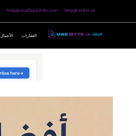
help@saudibacklinks.com
help@ranker.ae
العقارات
الأعمال 