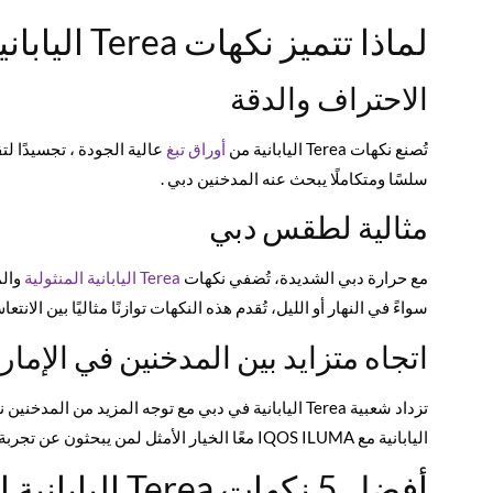
لماذا تتميز نكهات Terea اليابانية في دبي؟
الاحتراف والدقة
تُصنع نكهات Terea اليابانية من
أوراق
تبغ
عالية الجودة ، تجسيدًا لتق
سلسًا ومتكاملًا يبحث عنه المدخنين دبي .
مثالية لطقس دبي
مع حرارة دبي الشديدة، تُضفي نكهات
Terea
اليابانية
المنثولية
والم
سواءً في النهار أو الليل، تُقدم هذه النكهات توازنًا مثاليًا بين الانتع
اتجاه متزايد بين المدخنين في الإمار
اليابانية مع IQOS ILUMA معًا الخيار الأمثل لمن يبحثون عن تجربة تبغ فاخرة ومبتكرة.
أفضل 5 نكهات a