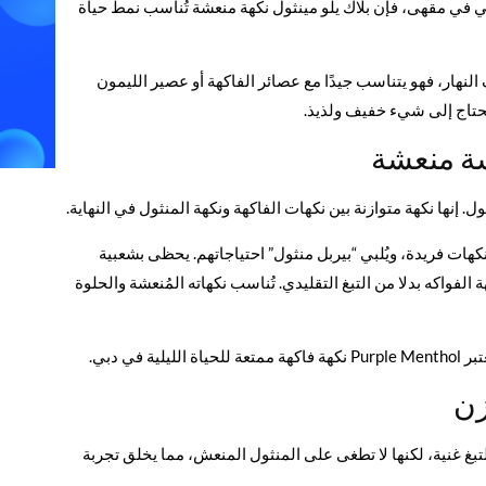
ي في مقهى، فإن بلاك يلو مينثول نكهة منعشة تُناسب نمط حياة
هار، فهو يتناسب جيدًا مع عصائر الفاكهة أو عصير الليمون
تحتاج إلى شيء خفيف ولذيذ.
سة منعشة
ل. إنها نكهة متوازنة بين نكهات الفاكهة ونكهة المنثول في النهاية.
كهات فريدة، ويُلبي “بيربل منثول” احتياجاتهم. يحظى بشعبية
فواكه بدلا من التبغ التقليدي. تُناسب نكهاته المُنعشة والحلوة
ي دبي.
زن
لتبغ غنية، لكنها لا تطغى على المنثول المنعش، مما يخلق تجربة