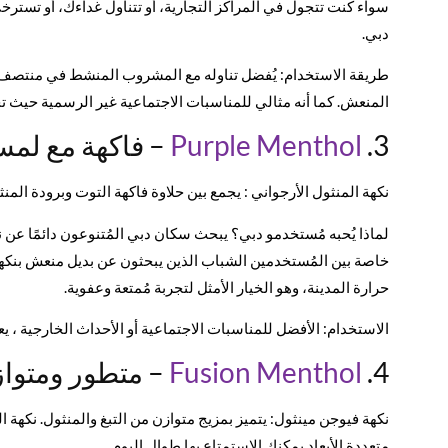
سواء كنت تتجول في المراكز التجارية، أو تتناول غداءك، أو تسترخ
دبي.
طريقة الاستخدام: يُفضل تناوله مع المشروب المنشط في منتصف الن
المنعش. كما أنه مثالي للمناسبات الاجتماعية غير الرسمية حيث 
3.
Purple Menthol
– فاكهة مع لم
نكهة المنثول الأرجواني : يجمع بين حلاوة فاكهة التوت وبرودة المنثو
لماذا يُحبه مُستخدمو دبي؟ يبحث سكان دبي المُتنوعون دائمًا عن ن
خاصة بين المُستخدمين الشباب الذين يبحثون عن بديل منعش بنكهة ال
حرارة المدينة، وهو الخيار الأمثل لتجربة مُمتعة وعفوية.
الاستخدام: الأفضل للمناسبات الاجتماعية أو الأحداث الخارجية ، يعتبر Purple Menthol نكهة فاكهة ممتعة للحياة الليلية ف
4.
Fusion Menthol
– متطور ومتوا
نكهة فيوجن مينثول: يتميز بمزيج متوازن من التبغ والمنثول. نكهة ا
متعددة الأبعاد يمكنك الاستمتاع بها طوال اليوم.