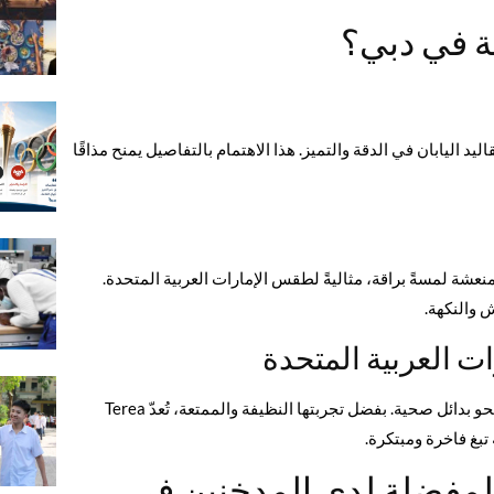
اليد اليابان في الدقة والتميز. هذا الاهتمام بالتفاصيل يمنح مذاقًا
نعشة لمسةً براقة، مثاليةً لطقس الإمارات العربية المتحدة.
اش والنكهة.
ات العربية المتحدة
تزداد شعبية Terea اليابانية في دبي مع توجه المزيد من المدخنين نحو بدائل صحية. بفضل تجربتها النظيفة والممتعة، تُعدّ Terea
Tere اليابانية المفضلة لدى المدخنين في