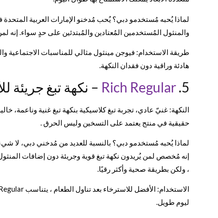
لماذا يُحبه مُستخدمو دبي؟ يُحب مُدخنو الإمارات العربية المتحدة ف
والمنثول المُستخدمين المُعتادين والمُبتدئين على حدٍ سواء. إنه لمن
طريقة الاستخدام: فيوجن مينثول مثالي للمناسبات الاجتماعية وال
هادئة وراقية دون فقدان النكهة.
5.
Rich Regular
– نكهة تبغ جريئة لل
النكهة: غنيّ عادي، تجربة تبغ كلاسيكية بنكهة تبغ غنية وناعمة، خا
حقيقية في منتج يعتمد على التسخين وليس الحرق .
لماذا يُحبه مُستخدمو دبي؟ بالنسبة للعديد من مُدخني دبي، لا شي
إنه مُخصص لمن يُريدون نكهة تبغ قوية وجريئة دون إضافات المنثول
، ولكن بطريقة صحية وأكثر رقيًا.
ليوم طويل.