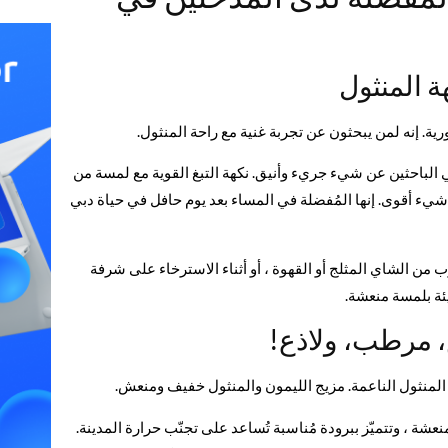
ة المنثول
رية. إنه لمن يبحثون عن تجربة غنية مع راحة المنثول.
 الباحثين عن شيء جريء وأنيق. نكهة التبغ القوية مع لمسة من
شيء أقوى. إنها المُفضلة في المساء بعد يوم حافل في حياة دبي
 من الشاي المثلج أو القهوة ، أو أثناء الاسترخاء على شرفة
يئة بلمسة منعشة.
مرطب، ولاذع!
ن المنثول الناعمة. مزيج الليمون والمنثول خفيف ومنعش.
نعشة ، وتتميّز ببرودة مُناسبة تُساعد على تجنّب حرارة المدينة.